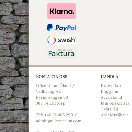
KONTAKTA OSS
HANDLA
Ullcentrum Öland /
Köpvillkor
Vedbyäng AB
L
ogga in
Byrumsvägen 59
Avtalskund
387 74 Löttorp
Min önskelista
Tvättråd
Tel:
+46 (0)485 29010
Återförsäljare
admin@ullcentrum.com