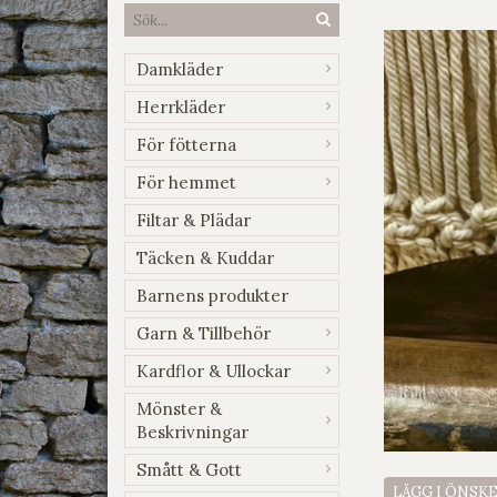
Damkläder
Herrkläder
För fötterna
För hemmet
Filtar & Plädar
Täcken & Kuddar
Barnens produkter
Garn & Tillbehör
Kardflor & Ullockar
Mönster &
Beskrivningar
Smått & Gott
LÄGG I ÖNSK