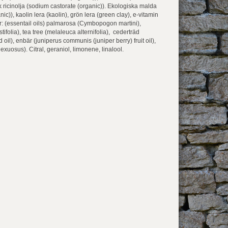
k ricinolja (sodium castorate (organic)). Ekologiska malda
c)), kaolin lera (kaolin), grön lera (green clay), e-vitamin
or: (essentail oils) palmarosa (Cymbopogon martini),
ifolia), tea tree (melaleuca alternifolia), cederträd
 oil), enbär (juniperus communis (juniper berry) fruit oil),
xuosus). Citral, geraniol, limonene, linalool.