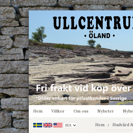
google-site-verification: google7e4b1026db5d9f32.html
Hem
Villkor
Om oss
Nyheter
Nyhe
Hem
Hudvård &