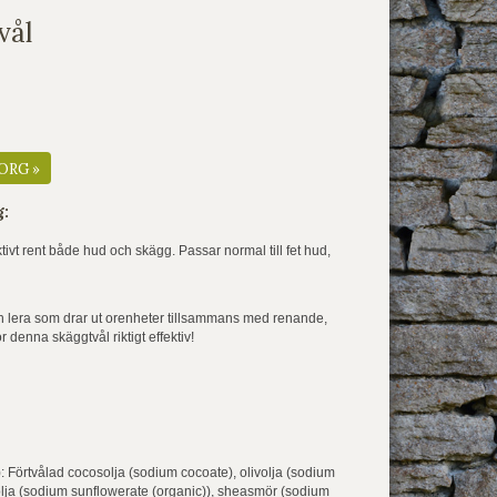
vål
ORG »
g:
ktivt rent både hud och skägg. Passar normal till fet hud,
 lera som drar ut orenheter tillsammans med renande,
 denna skäggtvål riktigt effektiv!
): Förtvålad cocosolja (sodium cocoate), olivolja (sodium
solja (sodium sunflowerate (organic)), sheasmör (sodium