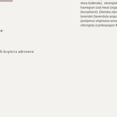
shea butterate), ekologis
havregryn (oat meal (organi
(tocopherol). Eteriska olj
lavendel (lavendula angust
(juniperus virginiana wood
citrongräs (cymbopogon fle
r:
h kopiera adressen