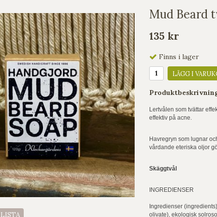
Mud Beard t
135 kr
Finns i lager
LÄGG I VARUK
Produktbeskrivnin
Lertvålen som tvättar effe
effektiv på acne.
Havregryn som lugnar och
vårdande eteriska oljor gör
Skäggtvål
INGREDIENSER
Ingredienser (ingredients
ELISTA
olivate), ekologisk solro