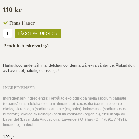
110 kr
Finns i lager
LÄGG I VARUKORG »
Produktbeskrivning:
Härligt löddrande tvål, mandeloljan gör denna tvål extra vårdande. Älskad doft
av Lavendel, naturlig eterisk olja!
INGREDIENSER
Ingredienser (ingredients): Förtvålad ekologisk palmolja (sodium palmate
(organic)), mandelolja (sodium almondate), cocosolja (sodium cocoate,
ekologisk rapsolja (sodium canolate (organic)), kakaosmör (sodium cocoa
butterate), ekologisk ricinolja (sodium castorate (organic)), eterisk olja av
Lavendel (Lavandula Angustifolia (Lavender) Oil) färg (C.I 77891, 77491),
limonene, linalool.
120 gr.