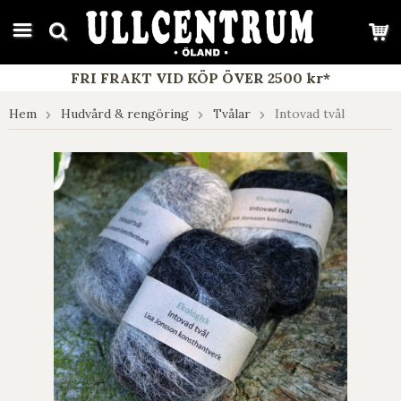
google-site-verification: google7e4b1026db5d9f32.html
FRI FRAKT VID KÖP ÖVER 2500 kr*
Hem
Hudvård & rengöring
Tvålar
Intovad tvål