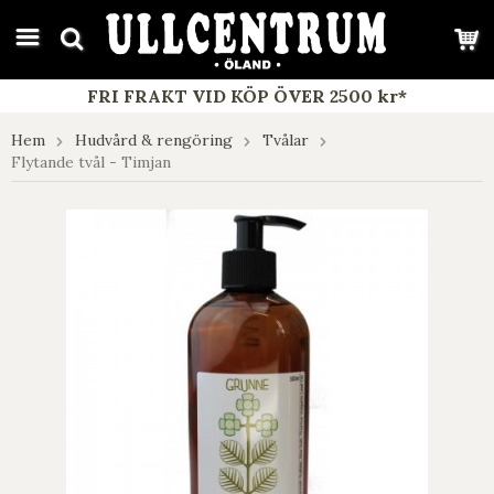
google-site-verification: google7e4b1026db5d9f32.html
FRI FRAKT VID KÖP ÖVER 2500 kr*
Hem
Hudvård & rengöring
Tvålar
Flytande tvål - Timjan