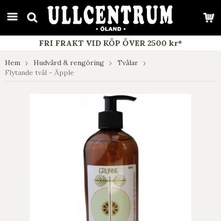
google-site-verification: google7e4b1026db5d9f32.html
FRI FRAKT VID KÖP ÖVER 2500 kr*
Hem
Hudvård & rengöring
Tvålar
Flytande tvål - Äpple