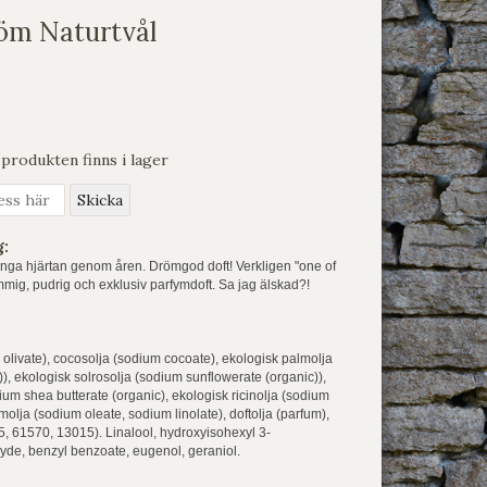
öm Naturtvål
produkten finns i lager
g:
nga hjärtan genom åren. Drömgod doft! Verkligen "one of
mmig, pudrig och exklusiv parfymdoft. Sa jag älskad?!
 olivate), cocosolja (sodium cocoate), ekologisk palmolja
), ekologisk solrosolja (sodium sunflowerate (organic)),
um shea butterate (organic), ekologisk ricinolja (sodium
molja (sodium oleate, sodium linolate), doftolja (parfum),
, 61570, 13015). Linalool, hydroxyisohexyl 3-
de, benzyl benzoate, eugenol, geraniol.