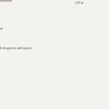
120 gr
r:
h kopiera adressen