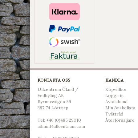
KONTAKTA OSS
HANDLA
Ullcentrum Öland /
Köpvillkor
Vedbyäng AB
L
ogga in
Byrumsvägen 59
Avtalskund
387 74 Löttorp
Min önskelista
Tvättråd
Tel:
+46 (0)485 29010
Återförsäljare
admin@ullcentrum.com