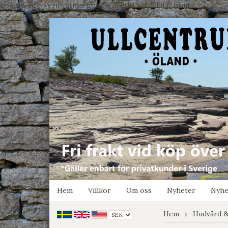
google-site-verification: google7e4b1026db5d9f32.html
Hem
Villkor
Om oss
Nyheter
Nyhe
Hem
Hudvård &