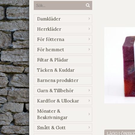
Damkläder
Herrkläder
För fötterna
För hemmet
Filtar & Plädar
Täcken & Kuddar
Barnens produkter
Garn & Tillbehör
Kardflor & Ullockar
Mönster &
Beskrivningar
Smått & Gott
LÄGG I ÖNSK