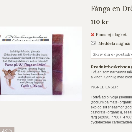
Fånga en Dr
110 kr
Finns ej i lagret
Meddela mig när 
Produktbeskrivnin
Tvålen som har vunnit må
a kind". Kvinnlig med blo
INGREDIENSER
Förtvålad olivolja (sodium
(sodium palmate (organic)
ekologiskt sheasmör (sodi
castorate (organic)), sesa
färg (42090, 77007, 47005
cyclohexene carboxaldehy
ELISTA