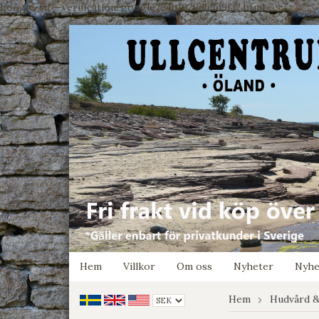
google-site-verification: google7e4b1026db5d9f32.html
Hem
Villkor
Om oss
Nyheter
Nyhe
Hem
Hudvård &