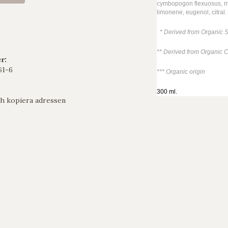
cymbopogon flexuosus, mel
limonene, eugenol, citral.
* Derived from Organic S
** Derived from Organic C
r:
1-6
*** Organic origin
300 ml.
h kopiera adressen