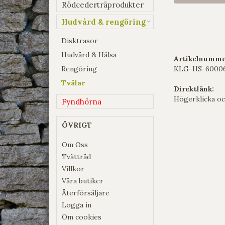
Rödcederträprodukter
Hudvård & rengöring
Disktrasor
Hudvård & Hälsa
Artikelnumme
Rengöring
KLG-HS-60006
Tvålar
Direktlänk:
Högerklicka oc
Fyndhörna
ÖVRIGT
Om Oss
Tvättråd
Villkor
Våra butiker
Återförsäljare
Logga in
Om cookies