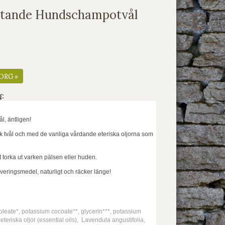
lytande Hundschampotvål
ORG »
g:
, äntligen!
k tvål och med de vanliga vårdande eteriska oljorna som
t torka ut varken pälsen eller huden.
rveringsmedel, naturligt och räcker länge!
oleate*, potassium cocoate**, glycerin***, potassium
: eteriska oljor (essential oils), Lavendula angustifolia,