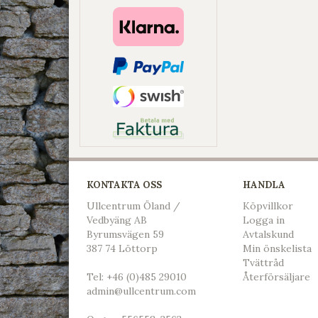
KONTAKTA OSS
HANDLA
Ullcentrum Öland /
Köpvillkor
Vedbyäng AB
L
ogga in
Byrumsvägen 59
Avtalskund
387 74 Löttorp
Min önskelista
Tvättråd
Tel:
+46 (0)485 29010
Återförsäljare
admin@ullcentrum.com