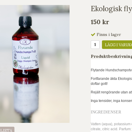
Ekologisk f
150 kr
Finns i lager
LÄGG I VARUK
Produktbeskrivnin
Flytande Hundschampotvål
Fortfarande äkta Ekologis
doftar gott!
Rejält rengörande utan at
Inga tensider, inga konse
INGREDIENSER
Vatten (aqua), potassium 
citrate, citric acid. Parfum
ELISTA