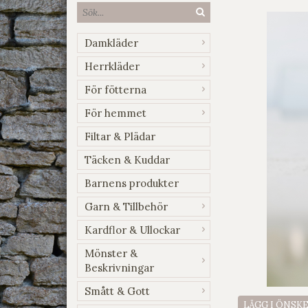
Damkläder
Herrkläder
För fötterna
För hemmet
Filtar & Plädar
Täcken & Kuddar
Barnens produkter
Garn & Tillbehör
Kardflor & Ullockar
Mönster &
Beskrivningar
Smått & Gott
LÄGG I ÖNSK