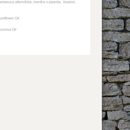
aleuca alternifolia, mentha x piperita. linalool,
unflower Oil
oconut Oil