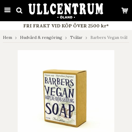
google-site-verification: google7e4b1026db5d9f32.html
FRI FRAKT VID KÖP ÖVER 2500 kr*
Hem
Hudvård & rengöring
Tvålar
Barbers Vegan tvål