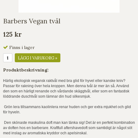
Barbers Vegan tvål
125 kr
Finns i lager
LÄGG I VARUKORG »
Produktbeskrivning:
Härlig ekologisk vegansk raktvål med bra glid för hyvel eller kanske kniv?
Passar för rakning över hela kroppen. Men denna tvål är mer än så. Använd
den som en härligt renande och vårdande skäggtvål, eller som en fantastisk
löddrande duschtvål som lämnar din hud silkesmjuk.
Grön lera tillsammans kaolinlera renar huden och ger extra mjukhet och glid
för hyveln.
Den skönaste maskulina doft man kan tänka sig! Det är en perfekt kombination
av doften hos en barberare. Kraftfull aftershavedoft som samtidigt är något söt
med inslag av aromatiska kryddor och apelsinskal.