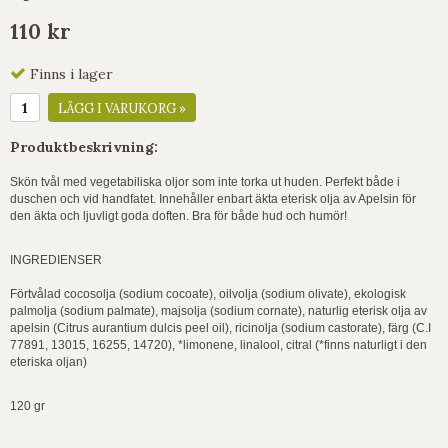
110 kr
Finns i lager
LÄGG I VARUKORG »
Produktbeskrivning:
Skön tvål med vegetabiliska oljor som inte torka ut huden. Perfekt både i
duschen och vid handfatet. Innehåller enbart äkta eterisk olja av Apelsin för
den äkta och ljuvligt goda doften. Bra för både hud och humör!
INGREDIENSER
Förtvålad cocosolja (sodium cocoate), oilvolja (sodium olivate), ekologisk
palmolja (sodium palmate), majsolja (sodium cornate), naturlig eterisk olja av
apelsin (Citrus aurantium dulcis peel oil), ricinolja (sodium castorate), färg (C.I
77891, 13015, 16255, 14720), *limonene, linalool, citral (*finns naturligt i den
eteriska oljan)
120 gr