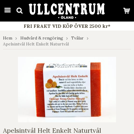
google-site-verification: google7e4b1026db5d9f32.html
FRI FRAKT VID KÖP ÖVER 2500 kr*
Hem
Hudvård & rengöring
Tvålar
Apelsintvål Helt Enkelt Naturtvål
Apelsintvål Helt Enkelt Naturtvål