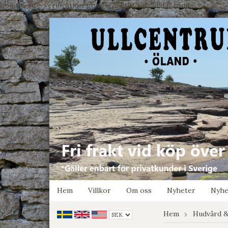
google-site-verification: google7e4b1026db5d9f32.html
Hem
Villkor
Om oss
Nyheter
Nyhe
Hem
Hudvård &