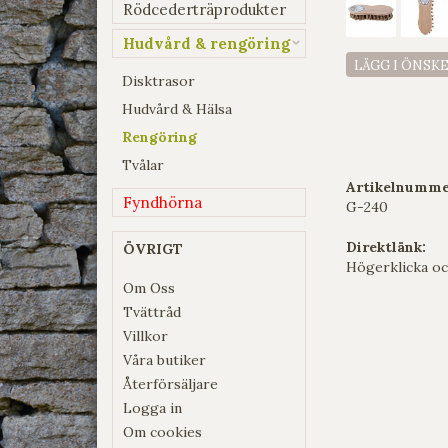
Rödcederträprodukter
Hudvård & rengöring
LÄGG I ÖNSK
Disktrasor
Hudvård & Hälsa
Rengöring
Tvålar
Artikelnumme
Fyndhörna
G-240
Direktlänk:
ÖVRIGT
Högerklicka oc
Om Oss
Tvättråd
Villkor
Våra butiker
Återförsäljare
Logga in
Om cookies