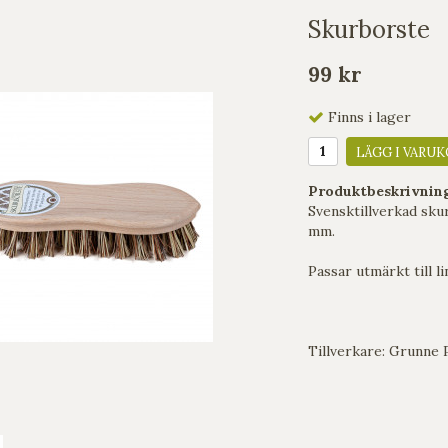
Skurborste
99 kr
Finns i lager
LÄGG I VARUK
Produktbeskrivnin
Svensktillverkad skur
mm.
Passar utmärkt till li
Tillverkare: Grunne 