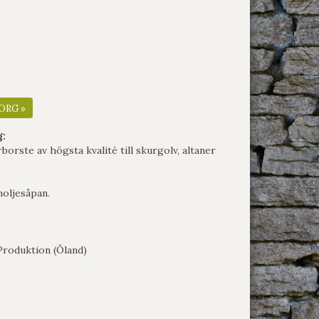
ORG »
g:
borste av högsta kvalité till skurgolv, altaner
noljesåpan.
Produktion (Öland)