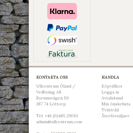
KONTAKTA OSS
HANDLA
Ullcentrum Öland /
Köpvillkor
Vedbyäng AB
L
ogga in
Byrumsvägen 59
Avtalskund
387 74 Löttorp
Min önskelista
Tvättråd
Tel:
+46 (0)485 29010
Återförsäljare
admin@ullcentrum.com