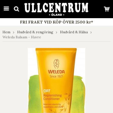
google-site-verification: google7e4b1026db5d9f32.html
FRI FRAKT VID KÖP ÖVER 2500 kr*
Hem
Hudvård & rengöring
Hudvård & Hälsa
Weleda Balsam - Havre