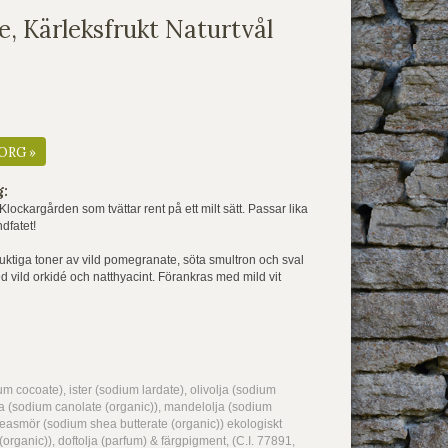
, Kärleksfrukt Naturtvål
ORG »
g:
Klockargården som tvättar rent på ett milt sätt. Passar lika
dfatet!
 Fruktiga toner av vild pomegranate, söta smultron och sval
d vild orkidé och natthyacint. Förankras med mild vit
m cocoate), ister (sodium lardate), olivolja (sodium
lja (sodium canolate (organic)), mandelolja (sodium
easmör (sodium shea butterate (organic)) ekologiskt
(organic)), doftolja (parfum) & färgpigment, (C.I. 77891,