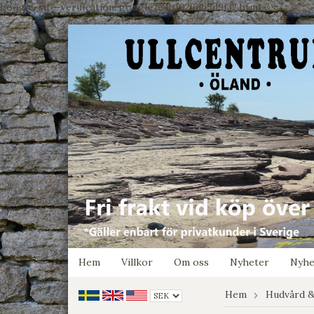
google-site-verification: google7e4b1026db5d9f32.html
Hem
Villkor
Om oss
Nyheter
Nyhe
Hem
Hudvård &