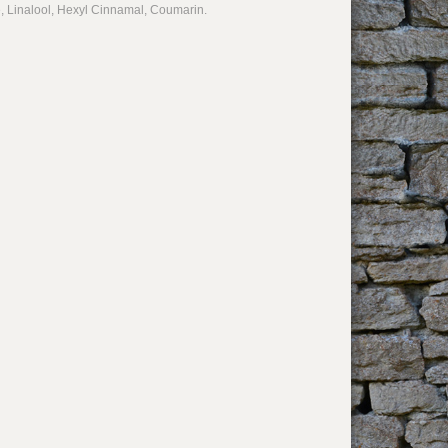
 Linalool, Hexyl Cinnamal, Coumarin.