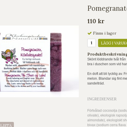
Pomegranate
110 kr
Finns i lager
LÄGG I VARUK
Produktbeskrivnin
Skönt löddrande tvål från 
bra i duschen som vid han
En doft att bli lycklig av.
melon. Blandar sig fint me
sandelträd.
INGREDIENSER
Förtvålad cocosolja (sodiu
olivate), ekologisk rapso
almondate), ekologiskt sh
bivax (sodium cerra flava 
ELISTA