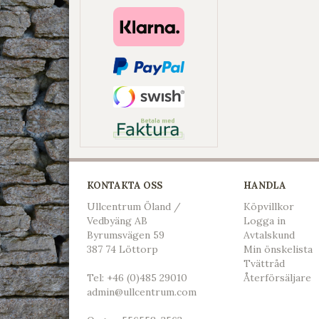
KONTAKTA OSS
HANDLA
Ullcentrum Öland /
Köpvillkor
Vedbyäng AB
L
ogga in
Byrumsvägen 59
Avtalskund
387 74 Löttorp
Min önskelista
Tvättråd
Tel:
+46 (0)485 29010
Återförsäljare
admin@ullcentrum.com