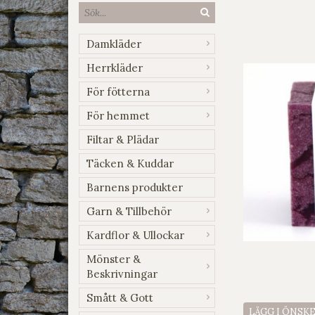
Damkläder
Herrkläder
För fötterna
För hemmet
Filtar & Plädar
Täcken & Kuddar
Barnens produkter
Garn & Tillbehör
Kardflor & Ullockar
Mönster &
Beskrivningar
Smått & Gott
LÄGG I ÖNSK