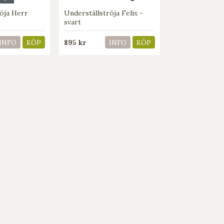
öja Herr
Underställströja Felix -
svart
895 kr
INFO
KÖP
INFO
KÖP