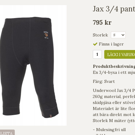
Jax 3/4 pant
795 kr
Storlek
Finns i lager
LÄGG I VARUK
Produktbeskrivnin
En 3/4-byxa i ett mj
Färg: Svart
Underwool Jax 3/4 Pa
260g material, perfek
skidpjäxa eller stöve
Materialet är lite fl
att bära direkt mot
Storlek M mäter (yt
- Mulesingfri ull
ELISTA