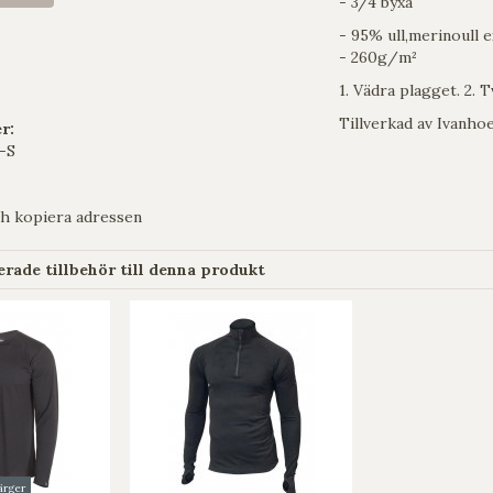
- 3/4 byxa
- 95% ull,merinoull e
- 260g/m²
1. Vädra plagget. 2. 
​Tillverkad av Ivanh
r:
-S
h kopiera adressen
ade tillbehör till denna produkt
färger