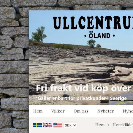
google-site-verification: google7e4b1026db5d9f32.html
Hem
Villkor
Om oss
Nyheter
Nyhe
Hem
Herrkläde