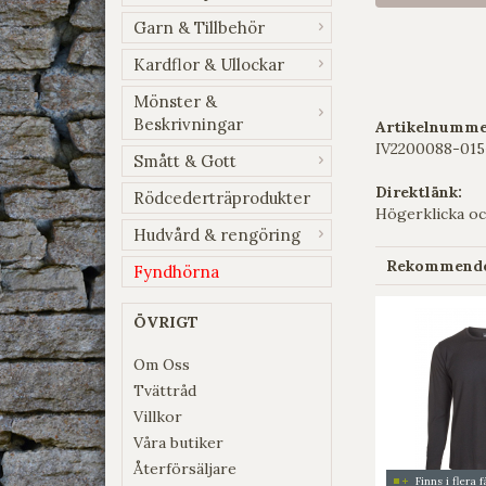
Garn & Tillbehör
Kardflor & Ullockar
Mönster &
Beskrivningar
Artikelnumme
IV2200088-015
Smått & Gott
Direktlänk:
Rödcederträprodukter
Högerklicka oc
Hudvård & rengöring
Rekommender
Fyndhörna
ÖVRIGT
Om Oss
Tvättråd
Villkor
Våra butiker
Återförsäljare
Finns i flera 