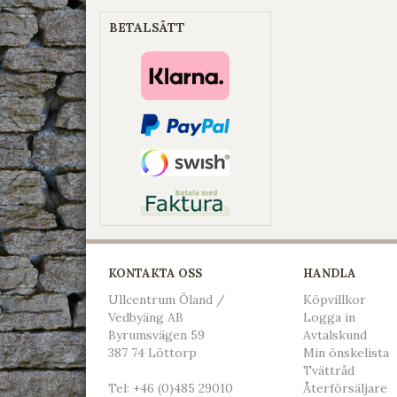
BETALSÄTT
KONTAKTA OSS
HANDLA
Ullcentrum Öland /
Köpvillkor
Vedbyäng AB
L
ogga in
Byrumsvägen 59
Avtalskund
387 74 Löttorp
Min önskelista
Tvättråd
Tel:
+46 (0)485 29010
Återförsäljare