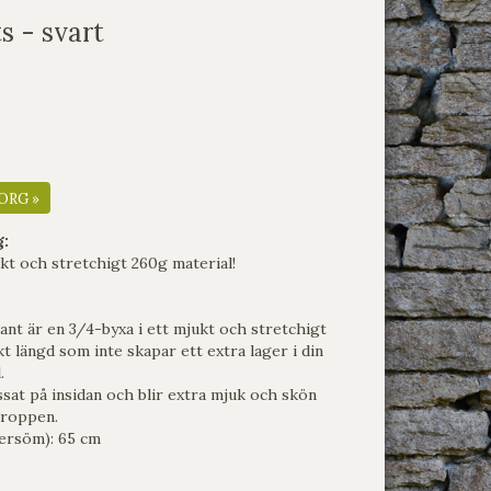
s - svart
ORG »
g:
ukt och stretchigt 260g material!
nt är en 3/4-byxa i ett mjukt och stretchigt
t längd som inte skapar ett extra lager i din
l.
ossat på insidan och blir extra mjuk och skön
 kroppen.
tersöm): 65 cm