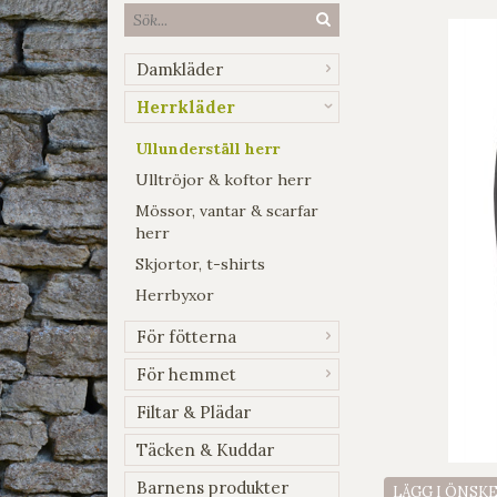
Damkläder
Herrkläder
Ullunderställ herr
Ulltröjor & koftor herr
Mössor, vantar & scarfar
herr
Skjortor, t-shirts
Herrbyxor
För fötterna
För hemmet
Filtar & Plädar
Täcken & Kuddar
Barnens produkter
LÄGG I ÖNSK