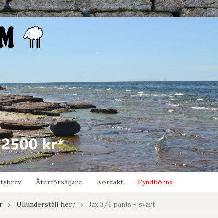
tsbrev
Återförsäljare
Kontakt
Fyndhörna
r
Ullunderställ herr
Jax 3/4 pants - svart