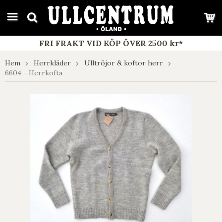
google-site-verification: google7e4b1026db5d9f32.html
FRI FRAKT VID KÖP ÖVER 2500 kr*
Hem
Herrkläder
Ulltröjor & koftor herr
6604 - Herrkofta