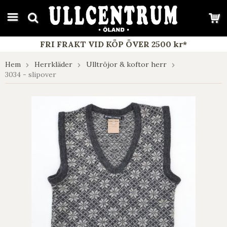
google-site-verification: google7e4b1026db5d9f32.html
FRI FRAKT VID KÖP ÖVER 2500 kr*
Hem
Herrkläder
Ulltröjor & koftor herr
3034 - slipover