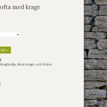
kofta med krage
ORG »
g:
dragkedja, liten krage och fickor.
.