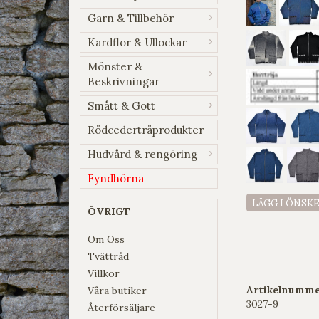
Garn & Tillbehör
Kardflor & Ullockar
Mönster &
Beskrivningar
Smått & Gott
Rödcederträprodukter
Hudvård & rengöring
Fyndhörna
LÄGG I ÖNSK
ÖVRIGT
Om Oss
Tvättråd
Villkor
Artikelnumme
Våra butiker
3027-9
Återförsäljare