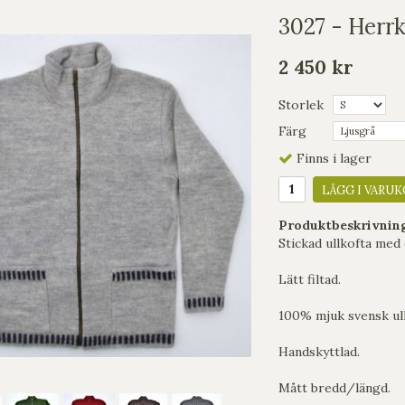
3027 - Herr
2 450 kr
Storlek
Färg
Finns i lager
LÄGG I VARUK
Produktbeskrivnin
Stickad ullkofta med 
Lätt filtad.
100% mjuk svensk ull
Handskyttlad.
Mått bredd/längd.