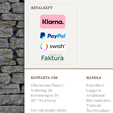
BETALSÄTT
KONTAKTA OSS
HANDLA
Ullcentrum Öland /
Köpvillkor
Vedbyäng AB
L
ogga in
Byrumsvägen 59
Avtalskund
387 74 Löttorp
Min önskelista
Tvättråd
Tel:
+46 (0)485 29010
Återförsäljare