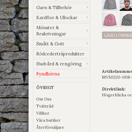
Garn & Tillbehör
Kardflor & Ullockar
Mönster &
Beskrivningar
LÄGG I ÖNSK
Smått & Gott
Rödcederträprodukter
Hudvård & rengöring
Artikelnumme
Fyndhörna
MV50220-008-
ÖVRIGT
Direktlänk:
Högerklicka oc
Om Oss
Tvättråd
Villkor
Våra butiker
Återförsäljare