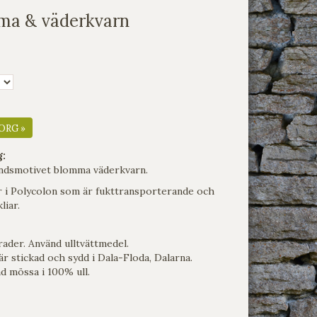
ma & väderkvarn
ORG »
g:
ndsmotivet blomma väderkvarn.
r i Polycolon som är fukttransporterande och
liar.
rader. Använd ulltvättmedel.
r stickad och sydd i Dala-Floda, Dalarna.
ad mössa i 100% ull.