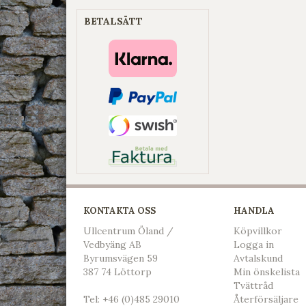
BETALSÄTT
KONTAKTA OSS
HANDLA
Ullcentrum Öland /
Köpvillkor
Vedbyäng AB
L
ogga in
Byrumsvägen 59
Avtalskund
387 74 Löttorp
Min önskelista
Tvättråd
Tel:
+46 (0)485 29010
Återförsäljare