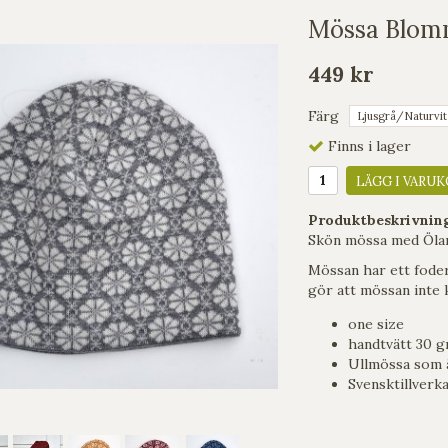
Mössa Blom
449 kr
Färg
Finns i lager
LÄGG I VARUK
Produktbeskrivnin
Skön mössa med Öla
Mössan har ett fode
gör att mössan inte k
one size
handtvätt 30 g
Ullmössa som ä
Svensktillverk