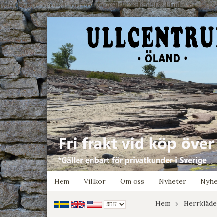
google-site-verification: google7e4b1026db5d9f32.html
Hem
Villkor
Om oss
Nyheter
Nyhe
Hem
Herrkläde