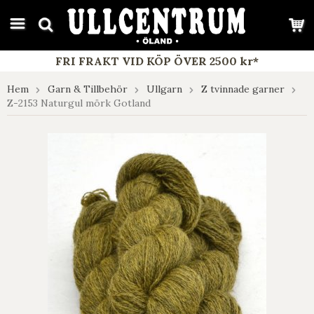
google-site-verification: google7e4b1026db5d9f32.html
FRI FRAKT VID KÖP ÖVER 2500 kr*
Hem
Garn & Tillbehör
Ullgarn
Z tvinnade garner
Z-2153 Naturgul mörk Gotland