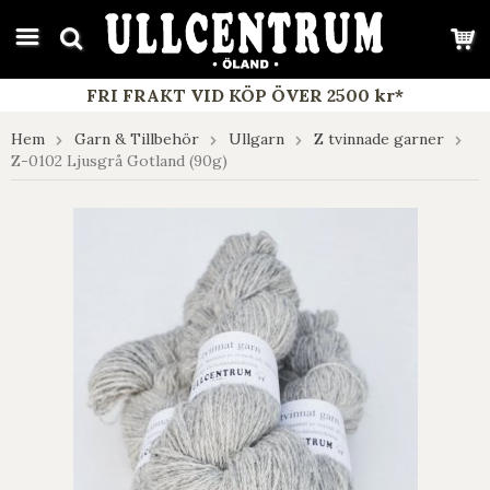
google-site-verification: google7e4b1026db5d9f32.html
FRI FRAKT VID KÖP ÖVER 2500 kr*
Hem
Garn & Tillbehör
Ullgarn
Z tvinnade garner
Z-0102 Ljusgrå Gotland (90g)