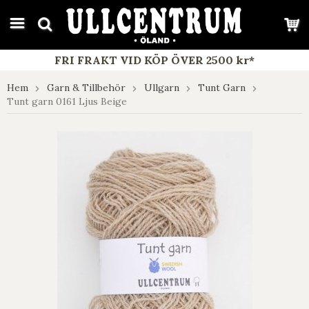
google-site-verification: google7e4b1026db5d9f32.html
FRI FRAKT VID KÖP ÖVER 2500 kr*
Hem
Garn & Tillbehör
Ullgarn
Tunt Garn
Tunt garn 0161 Ljus Beige