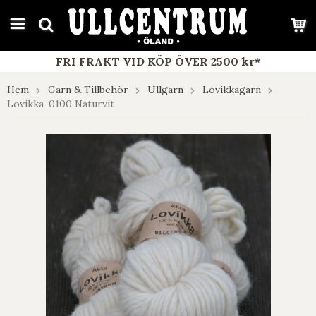
google-site-verification: google7e4b1026db5d9f32.html
FRI FRAKT VID KÖP ÖVER 2500 kr*
Hem
Garn & Tillbehör
Ullgarn
Lovikkagarn
Lovikka-0100 Naturvit