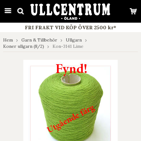
google-site-verification: google7e4b1026db5d9f32.html
FRI FRAKT VID KÖP ÖVER 2500 kr*
Hem
Garn & Tillbehör
Ullgarn
Koner ullgarn (8/2)
Kon-3141 Lime