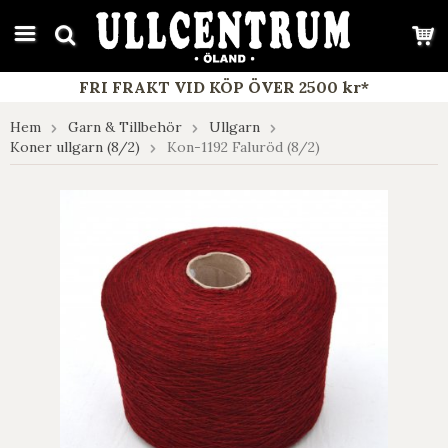
google-site-verification: google7e4b1026db5d9f32.html
FRI FRAKT VID KÖP ÖVER 2500 kr*
Hem
Garn & Tillbehör
Ullgarn
Koner ullgarn (8/2)
Kon-1192 Faluröd (8/2)