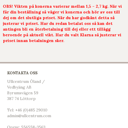
OBS! Vikten på konerna varierar mellan 1,5 – 2,7 kg. När vi
får din beställning så väger vi konerna och hör av oss till
dej om det slutliga priset. När du har godkänt detta så
justerar vi priset. Har du redan betalat oss så kan det
antingen bli en återbetalning till dej eller ett tillägg
beroende på aktuell vikt. Har du valt Klarna så justerar vi
priset innan betalningen sker.
KONTAKTA OSS
Ullcentrum Öland /
Vedbyäng AB
Byrumsvägen 59
387 74 Löttorp
Tel:
+46 (0)485 29010
admin@ullcentrum.com
Orgnr: 556558-3563