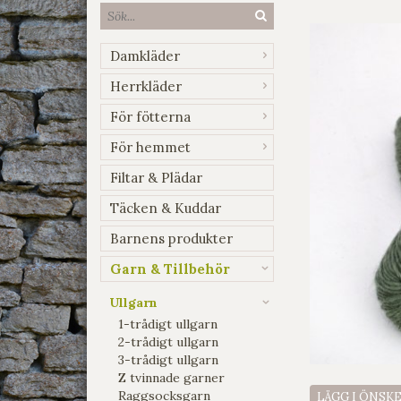
Damkläder
Herrkläder
För fötterna
För hemmet
Filtar & Plädar
Täcken & Kuddar
Barnens produkter
Garn & Tillbehör
Ullgarn
1-trådigt ullgarn
2-trådigt ullgarn
3-trådigt ullgarn
Z tvinnade garner
Raggsocksgarn
LÄGG I ÖNSK