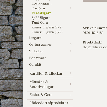
Lovikkagarn
Förgarn
Islandsgarn
8/2 Ullgarn
Tunt Garn
Koner ullgarn (8/2)
Artikelnumme
Koner ullgarn (6/2)
0501-IS-3182
Lingarn
Direktlänk:
Övriga garner
Högerklicka oc
Tillbehör
För vävare
Garnkit
Kardflor & Ullockar
Mönster &
Beskrivningar
Smått & Gott
Rödcederträprodukter