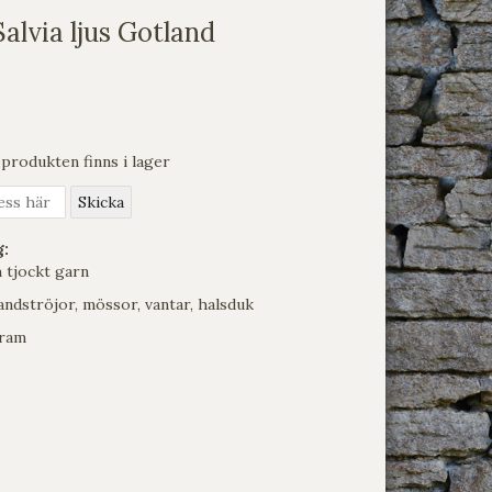
Salvia ljus Gotland
produkten finns i lager
g:
h tjockt garn
landströjor, mössor, vantar, halsduk
gram