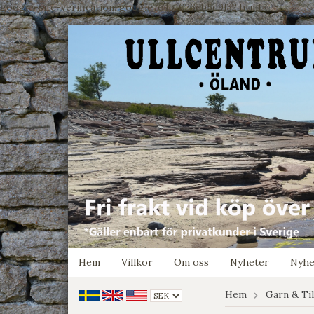
google-site-verification: google7e4b1026db5d9f32.html
Hem
Villkor
Om oss
Nyheter
Nyhe
Hem
Garn & Ti