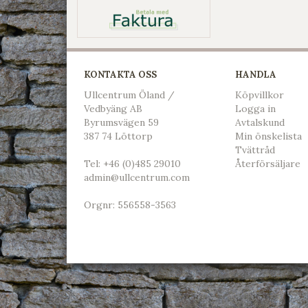
KONTAKTA OSS
HANDLA
Ullcentrum Öland /
Köpvillkor
Vedbyäng AB
L
ogga in
Byrumsvägen 59
Avtalskund
387 74 Löttorp
Min önskelista
Tvättråd
Tel:
+46 (0)485 29010
Återförsäljare
admin@ullcentrum.com
Orgnr: 556558-3563