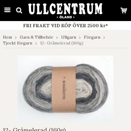
google-site-verification: google7e4b1026db5d9f32.html
FRI FRAKT VID KÖP ÖVER 2500 kr*
Hem
Garn & Tillbehör
Ullgarn
Förgarn
Tjockt förgarn
12- Gråmelerad (160g)
12- Gråmelerad (160g)