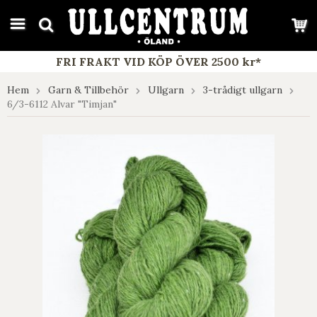
google-site-verification: google7e4b1026db5d9f32.html
FRI FRAKT VID KÖP ÖVER 2500 kr*
Hem
Garn & Tillbehör
Ullgarn
3-trådigt ullgarn
6/3-6112 Alvar "Timjan"