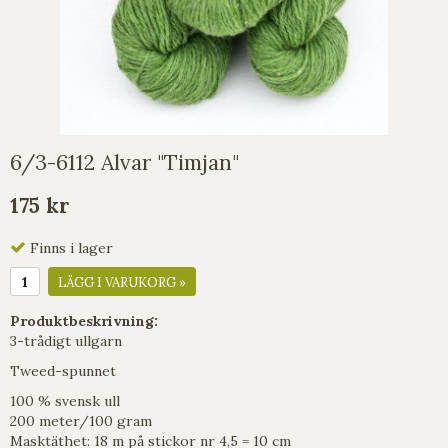
6/3-6112 Alvar "Timjan"
175 kr
Finns i lager
LÄGG I VARUKORG »
Produktbeskrivning:
3-trådigt ullgarn
Tweed-spunnet
100 % svensk ull
200 meter/100 gram
Masktäthet: 18 m på stickor nr 4,5 = 10 cm