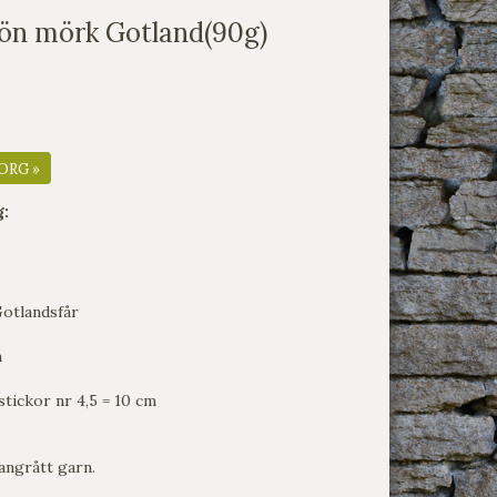
ön mörk Gotland(90g)
ORG »
g:
Gotlandsfår
m
stickor nr 4,5 = 10 cm
angrått garn.