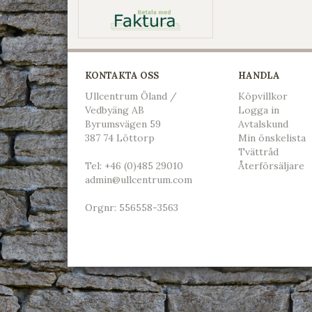
KONTAKTA OSS
HANDLA
Ullcentrum Öland /
Köpvillkor
Vedbyäng AB
L
ogga in
Byrumsvägen 59
Avtalskund
387 74 Löttorp
Min önskelista
Tvättråd
Tel:
+46 (0)485 29010
Återförsäljare
admin@ullcentrum.com
Orgnr: 556558-3563