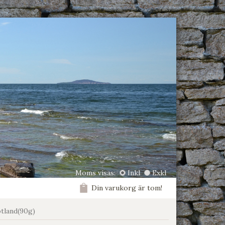
Moms visas:
Inkl
Exkl
Din varukorg är tom!
tland(90g)