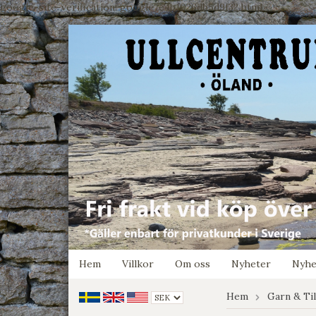
google-site-verification: google7e4b1026db5d9f32.html
Hem
Villkor
Om oss
Nyheter
Nyhe
Hem
Garn & Ti