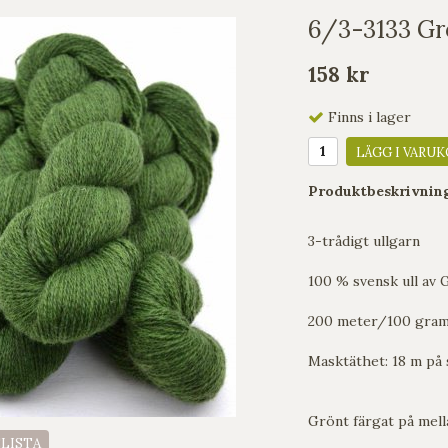
6/3-3133 Gr
158 kr
Finns i lager
LÄGG I VARUK
Produktbeskrivnin
3-trådigt ullgarn
100 % svensk ull av 
200 meter/100 gra
Masktäthet: 18 m på 
Grönt färgat på mell
ELISTA