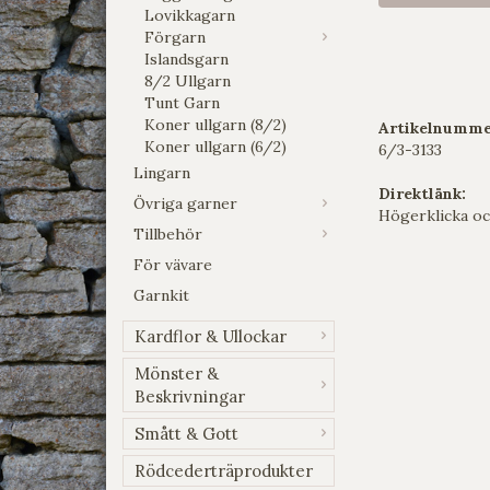
Lovikkagarn
Förgarn
Islandsgarn
8/2 Ullgarn
Tunt Garn
Koner ullgarn (8/2)
Artikelnumme
Koner ullgarn (6/2)
6/3-3133
Lingarn
Direktlänk:
Övriga garner
Högerklicka oc
Tillbehör
För vävare
Garnkit
Kardflor & Ullockar
Mönster &
Beskrivningar
Smått & Gott
Rödcederträprodukter