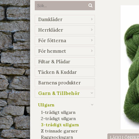
Damkläder
Herrkläder
För fötterna
För hemmet
Filtar & Plädar
Täcken & Kuddar
Barnens produkter
Garn & Tillbehör
Ullgarn
1-trådigt ullgarn
2-trådigt ullgarn
3-trådigt ullgarn
Z tvinnade garner
Raggsocksgarn
LÄGG I ÖNSK