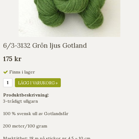
6/3-3132 Grön ljus Gotland
175 kr
Finns i lager
LÄGG I VARUKORG »
Produktbeskrivning:
3-trådigt ullgarn
100 % svensk ull av Gotlandsfår
200 meter/100 gram
Masktäthet: 18 m på stickor nr 4,5 = 10 cm