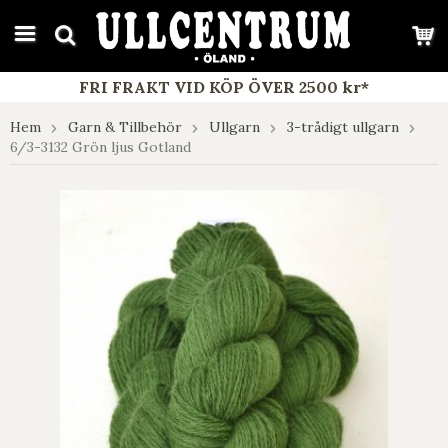
google-site-verification: google7e4b1026db5d9f32.html
FRI FRAKT VID KÖP ÖVER 2500 kr*
Hem
Garn & Tillbehör
Ullgarn
3-trådigt ullgarn
6/3-3132 Grön ljus Gotland