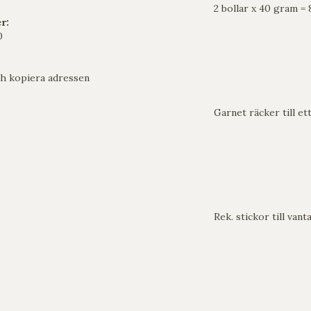
2 bollar x 40 gram = 
r:
0
h kopiera adressen
Garnet räcker till et
Rek. stickor till vanta