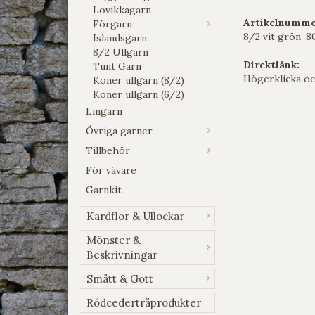
Lovikkagarn
Artikelnumme
Förgarn
8/2 vit grön-8
Islandsgarn
8/2 Ullgarn
Direktlänk:
Tunt Garn
Högerklicka oc
Koner ullgarn (8/2)
Koner ullgarn (6/2)
Lingarn
Övriga garner
Tillbehör
För vävare
Garnkit
Kardflor & Ullockar
Mönster &
Beskrivningar
Smått & Gott
Rödcederträprodukter