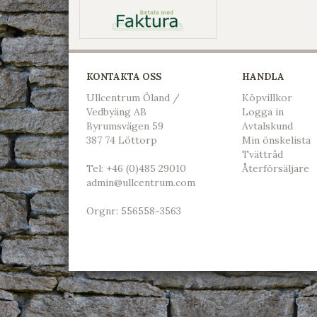
KONTAKTA OSS
HANDLA
Ullcentrum Öland /
Köpvillkor
Vedbyäng AB
L
ogga in
Byrumsvägen 59
Avtalskund
387 74 Löttorp
Min önskelista
Tvättråd
Tel:
+46 (0)485 29010
Återförsäljare
admin@ullcentrum.com
Orgnr: 556558-3563