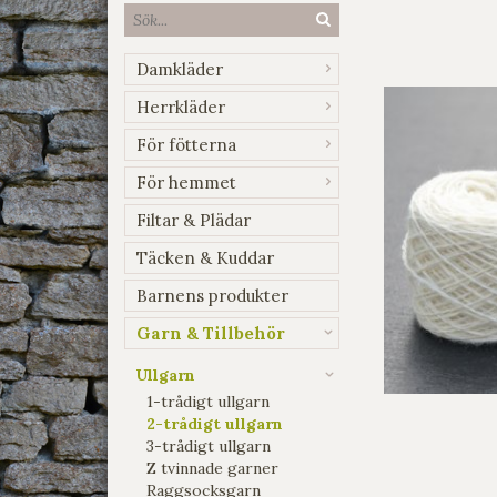
Damkläder
Herrkläder
För fötterna
För hemmet
Filtar & Plädar
Täcken & Kuddar
Barnens produkter
Garn & Tillbehör
Ullgarn
1-trådigt ullgarn
2-trådigt ullgarn
3-trådigt ullgarn
Z tvinnade garner
Raggsocksgarn