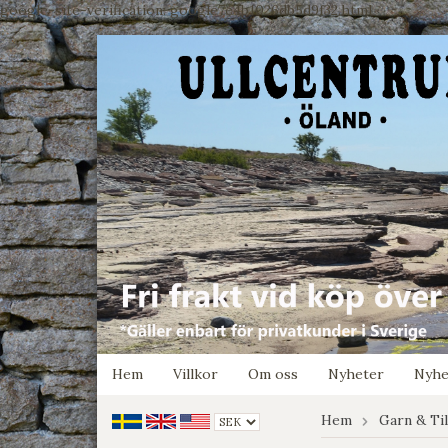
google-site-verification: google7e4b1026db5d9f32.html
Hem
Villkor
Om oss
Nyheter
Nyhe
Hem
Garn & Ti