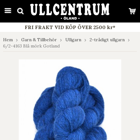
google-site-verification: google7e4b1026db5d9f32.html
FRI FRAKT VID KÖP ÖVER 2500 kr*
Hem
Garn & Tillbehör
Ullgarn
2-trådigt ullgarn
6/2-4163 Blå mörk Gotland