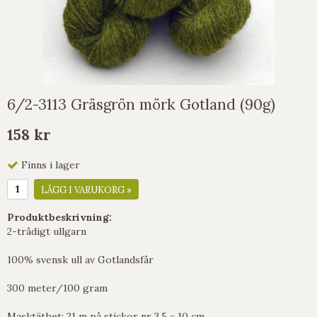
6/2-3113 Gräsgrön mörk Gotland (90g)
158 kr
Finns i lager
LÄGG I VARUKORG »
Produktbeskrivning:
2-trådigt ullgarn
100% svensk ull av Gotlandsfår
300 meter/100 gram
Masktäthet: 21 m på stickor nr 3,5 = 10 cm