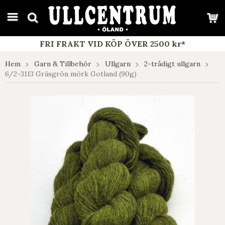
google-site-verification: google7e4b1026db5d9f32.html
FRI FRAKT VID KÖP ÖVER 2500 kr*
Hem
Garn & Tillbehör
Ullgarn
2-trådigt ullgarn
6/2-3113 Gräsgrön mörk Gotland (90g)