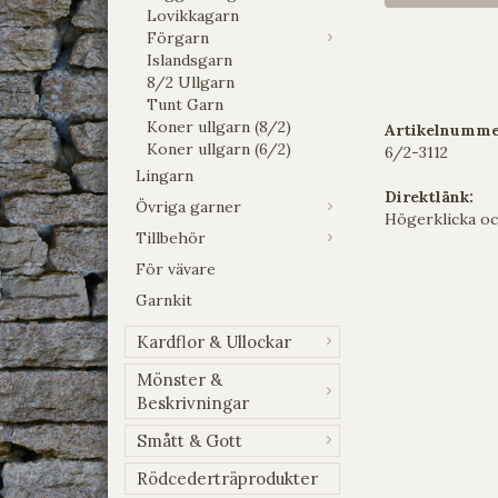
Lovikkagarn
Förgarn
Islandsgarn
8/2 Ullgarn
Tunt Garn
Koner ullgarn (8/2)
Artikelnumme
Koner ullgarn (6/2)
6/2-3112
Lingarn
Direktlänk:
Övriga garner
Högerklicka oc
Tillbehör
För vävare
Garnkit
Kardflor & Ullockar
Mönster &
Beskrivningar
Smått & Gott
Rödcederträprodukter