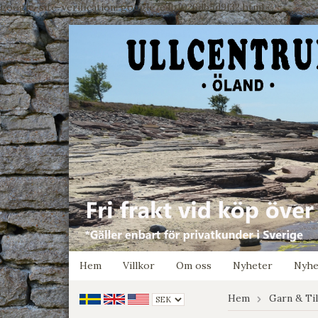
google-site-verification: google7e4b1026db5d9f32.html
Hem
Villkor
Om oss
Nyheter
Nyhe
Hem
Garn & Ti