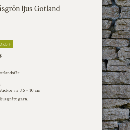
sgrön ljus Gotland
ORG »
g:
otlandsfår
m
tickor nr 3,5 = 10 cm
ljusgrått garn.