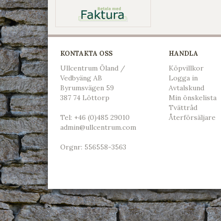
KONTAKTA OSS
HANDLA
Ullcentrum Öland /
Köpvillkor
Vedbyäng AB
L
ogga in
Byrumsvägen 59
Avtalskund
387 74 Löttorp
Min önskelista
Tvättråd
Tel:
+46 (0)485 29010
Återförsäljare
admin@ullcentrum.com
Orgnr: 556558-3563