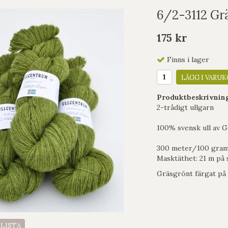
6/2-3112 Grä
175 kr
Finns i lager
LÄGG I VARUK
Produktbeskrivnin
2-trådigt ullgarn
100% svensk ull av G
300 meter/100 gra
Masktäthet: 21 m på s
Gräsgrönt färgat på 
ELISTA