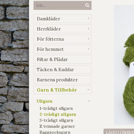
Damkläder
Herrkläder
För fötterna
För hemmet
Filtar & Plädar
Täcken & Kuddar
Barnens produkter
Garn & Tillbehör
Ullgarn
1-trådigt ullgarn
2-trådigt ullgarn
3-trådigt ullgarn
Z tvinnade garner
Raggsocksgarn
LÄGG I ÖNSK