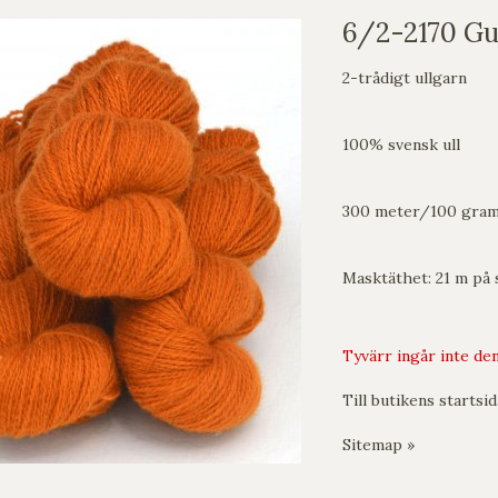
6/2-2170 Gur
2-trådigt ullgarn
100% svensk ull
300 meter/100 gra
Masktäthet: 21 m på s
Tyvärr ingår inte den
Till butikens startsid
Sitemap »