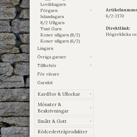
Lovikkagarn
Artikelnumme
Förgarn
6/2-2170
Islandsgarn
8/2 Ullgarn
Direktlänk:
Tunt Garn
Högerklicka oc
Koner ullgarn (8/2)
Koner ullgarn (6/2)
Lingarn
Övriga garner
Tillbehör
För vävare
Garnkit
Kardflor & Ullockar
Mönster &
Beskrivningar
Smått & Gott
Rödcederträprodukter