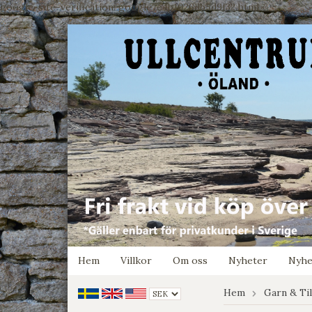
google-site-verification: google7e4b1026db5d9f32.html
Hem
Villkor
Om oss
Nyheter
Nyhe
Hem
Garn & Ti