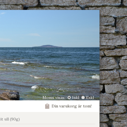
Moms visas:
Inkl
Exkl
Din varukorg är tom!
t ull (90g)