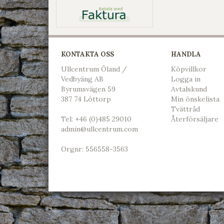
KONTAKTA OSS
HANDLA
Ullcentrum Öland /
Köpvillkor
Vedbyäng AB
L
ogga in
Byrumsvägen 59
Avtalskund
387 74 Löttorp
Min önskelista
Tvättråd
Tel:
+46 (0)485 29010
Återförsäljare
admin@ullcentrum.com
Orgnr: 556558-3563