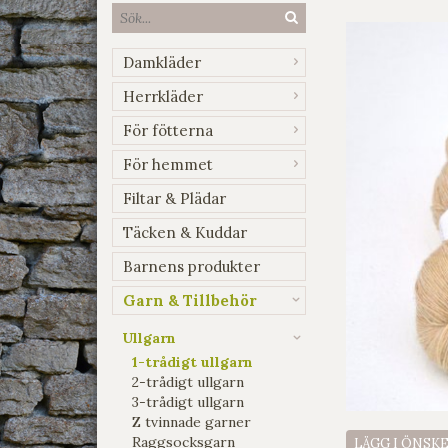
Damkläder
Herrkläder
För fötterna
För hemmet
Filtar & Plädar
Täcken & Kuddar
Barnens produkter
Garn & Tillbehör
Ullgarn
1-trådigt ullgarn
2-trådigt ullgarn
3-trådigt ullgarn
Z tvinnade garner
Raggsocksgarn
LÄGG I ÖNSK