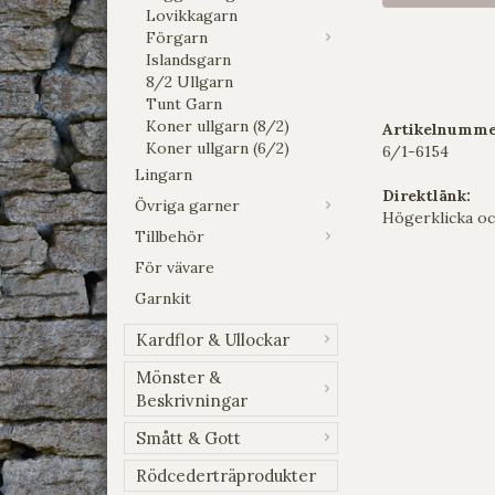
Lovikkagarn
Förgarn
Islandsgarn
8/2 Ullgarn
Tunt Garn
Koner ullgarn (8/2)
Artikelnumme
Koner ullgarn (6/2)
6/1-6154
Lingarn
Direktlänk:
Övriga garner
Högerklicka oc
Tillbehör
För vävare
Garnkit
Kardflor & Ullockar
Mönster &
Beskrivningar
Smått & Gott
Rödcederträprodukter