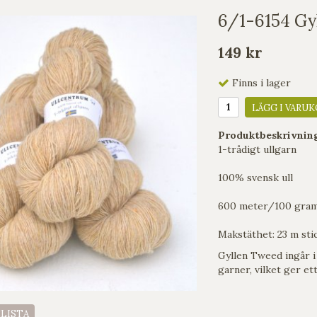
6/1-6154 Gy
149 kr
Finns i lager
LÄGG I VARUK
Produktbeskrivnin
1-trådigt ullgarn
100% svensk ull
600 meter/100 gra
Makstäthet: 23 m sti
Gyllen Tweed ingår 
garner, vilket ger et
ELISTA