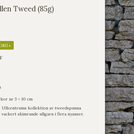
llen Tweed (85g)
ORG »
g:
m
ckor nr 3 = 10 cm
i Ullcentrums kollektion av tweedspunna
t vackert skimrande ullgarn i flera nyanser.