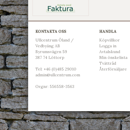
KONTAKTA OSS
HANDLA
Ullcentrum Öland /
Köpvillkor
Vedbyäng AB
L
ogga in
Byrumsvägen 59
Avtalskund
387 74 Löttorp
Min önskelista
Tvättråd
Tel:
+46 (0)485 29010
Återförsäljare
admin@ullcentrum.com
Orgnr: 556558-3563