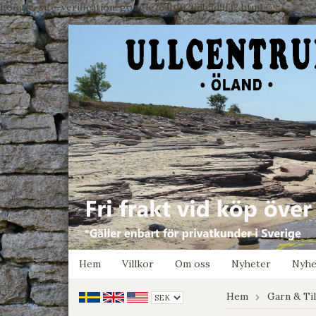
google-site-verification: google7e4b1026db5d9f32.html
Hem
Villkor
Om oss
Nyheter
Nyhe
Hem
Garn & Ti