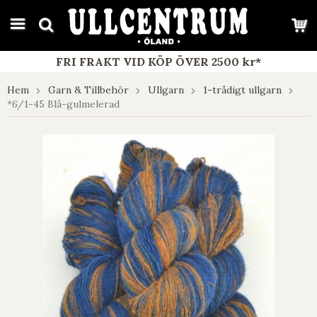
google-site-verification: google7e4b1026db5d9f32.html
FRI FRAKT VID KÖP ÖVER 2500 kr*
Hem
Garn & Tillbehör
Ullgarn
1-trådigt ullgarn
*6/1-45 Blå-gulmelerad