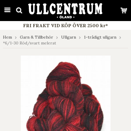
google-site-verification: google7e4b1026db5d9f32.html
FRI FRAKT VID KÖP ÖVER 2500 kr*
Hem
Garn & Tillbehör
Ullgarn
1-trådigt ullgarn
*6/1-30 Röd/svart melerat