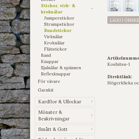
Stickor, virk- &
kroknålar
Jumperstickor
LÄGG I ÖNSK
Strumpstickor
Rundstickor
Virknålar
Kroknålar
Flätstickor
Band
Artikelnumme
Knappar
Koshitsu-1
Sjalnålar & spännen
Reflexknappar
Direktlänk:
För vävare
Högerklicka oc
Garnkit
Kardflor & Ullockar
Mönster &
Beskrivningar
Smått & Gott