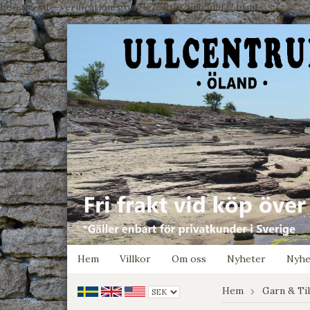
google-site-verification: google7e4b1026db5d9f32.html
Hem
Villkor
Om oss
Nyheter
Nyhe
Hem
Garn & Ti