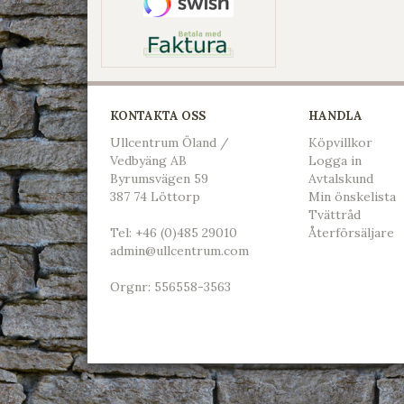
KONTAKTA OSS
HANDLA
Ullcentrum Öland /
Köpvillkor
Vedbyäng AB
L
ogga in
Byrumsvägen 59
Avtalskund
387 74 Löttorp
Min önskelista
Tvättråd
Tel:
+46 (0)485 29010
Återförsäljare
admin@ullcentrum.com
Orgnr: 556558-3563