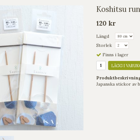
Koshitsu run
120 kr
Längd
Storlek
Finns i lager
LÄGG I VARUK
Produktbeskrivnin
Japanska stickor av 