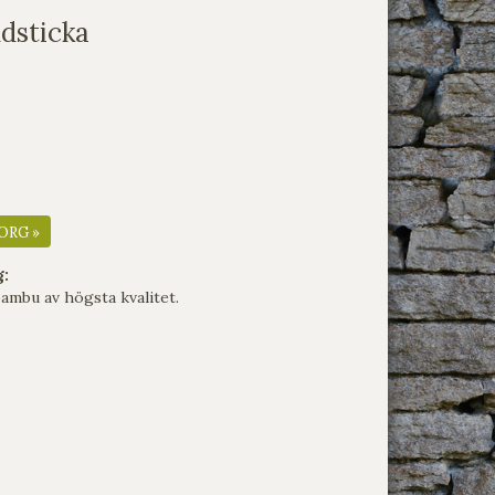
dsticka
ORG »
g:
bambu av högsta kvalitet.