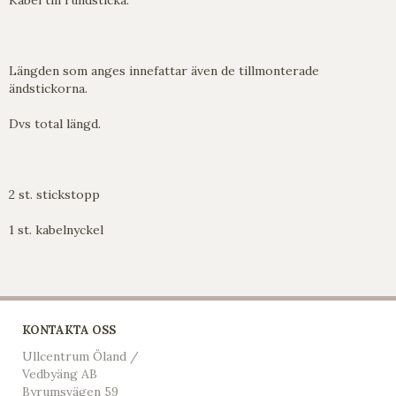
Längden som anges innefattar även de tillmonterade
ändstickorna.
Dvs total längd.
2 st. stickstopp
1 st. kabelnyckel
KONTAKTA OSS
Ullcentrum Öland /
Vedbyäng AB
Byrumsvägen 59