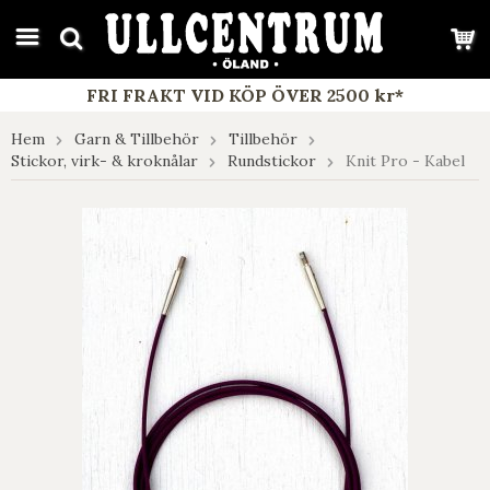
google-site-verification: google7e4b1026db5d9f32.html
FRI FRAKT VID KÖP ÖVER 2500 kr*
Hem
Garn & Tillbehör
Tillbehör
Stickor, virk- & kroknålar
Rundstickor
Knit Pro - Kabel