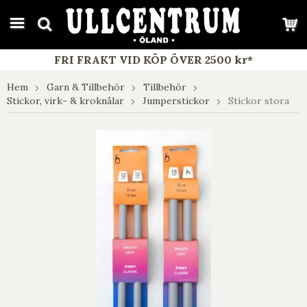
google-site-verification: google7e4b1026db5d9f32.html
FRI FRAKT VID KÖP ÖVER 2500 kr*
Hem
Garn & Tillbehör
Tillbehör
Stickor, virk- & kroknålar
Jumperstickor
Stickor stora