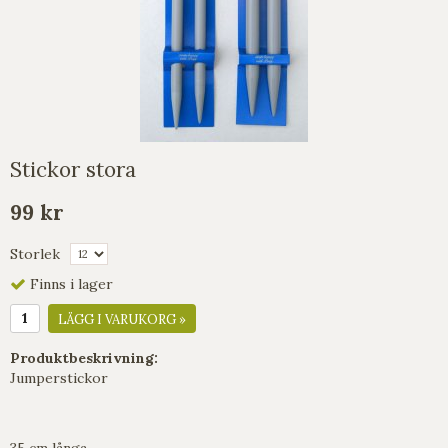
Stickor stora
99 kr
Storlek
Finns i lager
LÄGG I VARUKORG »
Produktbeskrivning:
Jumperstickor
35 cm långa