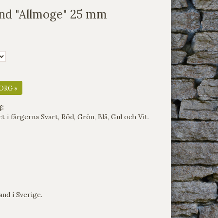
and "Allmoge" 25 mm
ORG »
g:
t i färgerna Svart, Röd, Grön, Blå, Gul och Vit.
and i Sverige.