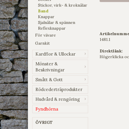
Stickor, virk- & kroknålar
Band
Knappar
Sjalnålar & spännen
Reflexknappar
Artikelnumme
För vävare
1481.1
Garnkit
Direktlänk:
Kardflor & Ullockar
Högerklicka oc
Mönster &
Beskrivningar
Smått & Gott
Rödcederträprodukter
Hudvård & rengöring
Fyndhörna
ÖVRIGT