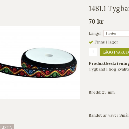
1481.1 Tygb
70 kr
Längd
Finns i lager
LÄGG I VARUK
Produktbeskrivnin
Tygband i hög kvalite
Bredd: 25 mm.
Bandet är vävt i Smål
ELISTA