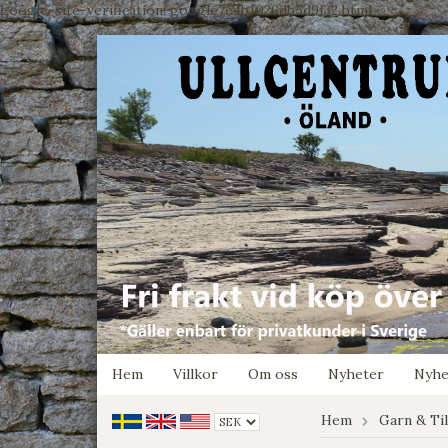
google-site-verification: google7e4b1026db5d9f32.html
Hem
Villkor
Om oss
Nyheter
Nyhe
Hem
Garn & Ti