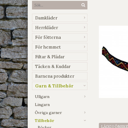
Damkläder
Herrkläder
För fötterna
För hemmet
Filtar & Plädar
Täcken & Kuddar
Barnens produkter
Garn & Tillbehör
Ullgarn
Lingarn
Övriga garner
Tillbehör
LÄGG I ÖNSK
Böcker