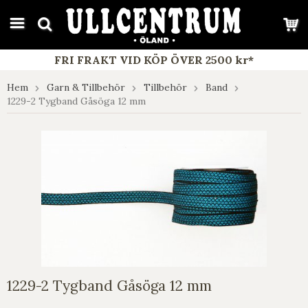
google-site-verification: google7e4b1026db5d9f32.html
FRI FRAKT VID KÖP ÖVER 2500 kr*
Hem
Garn & Tillbehör
Tillbehör
Band
1229-2 Tygband Gåsöga 12 mm
1229-2 Tygband Gåsöga 12 mm