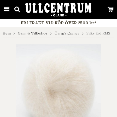
google-site-verification: google7e4b1026db5d9f32.html
FRI FRAKT VID KÖP ÖVER 2500 kr*
Hem
Garn & Tillbehör
Övriga garner
Silky Kid RMS