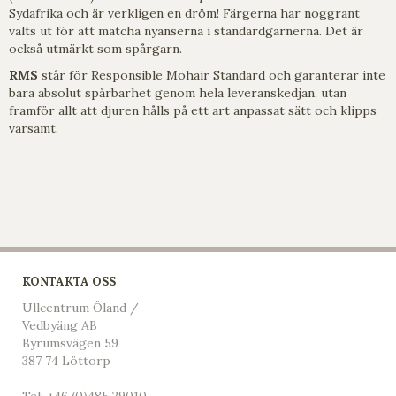
Sydafrika och är verkligen en dröm! Färgerna har noggrant
valts ut för att matcha nyanserna i standardgarnerna. Det är
också utmärkt som spårgarn.
RMS
står för Responsible Mohair Standard och garanterar inte
bara absolut spårbarhet genom hela leveranskedjan, utan
framför allt att djuren hålls på ett art anpassat sätt och klipps
varsamt.
KONTAKTA OSS
Ullcentrum Öland /
Vedbyäng AB
Byrumsvägen 59
387 74 Löttorp
Tel:
+46 (0)485 29010