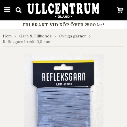
google-site-verification: google7e4b1026db5d9f32.html
FRI FRAKT VID KÖP ÖVER 2500 kr*
Hem
Garn & Tillbehör
Övriga garner
Reflexgarn bredd 0,8 mm