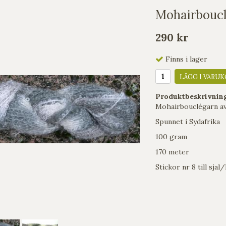
Mohairboucl
290 kr
Finns i lager
LÄGG I VARUK
Produktbeskrivnin
Mohairbouclégarn av
Spunnet i Sydafrika
100 gram
170 meter
Stickor nr 8 till sjal