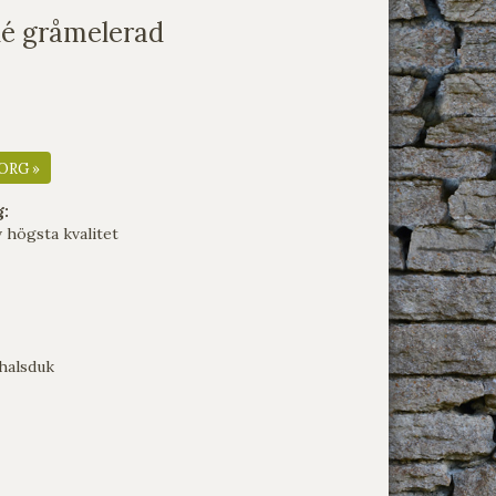
é gråmelerad
ORG »
g:
 högsta kvalitet
/halsduk