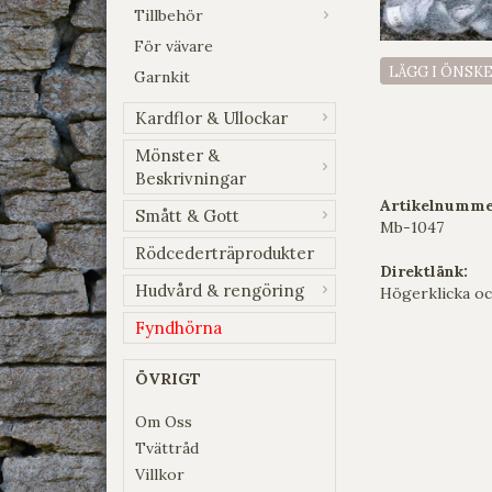
Tillbehör
För vävare
LÄGG I ÖNSK
Garnkit
Kardflor & Ullockar
Mönster &
Beskrivningar
Artikelnumme
Smått & Gott
Mb-1047
Rödcederträprodukter
Direktlänk:
Hudvård & rengöring
Högerklicka oc
Fyndhörna
ÖVRIGT
Om Oss
Tvättråd
Villkor