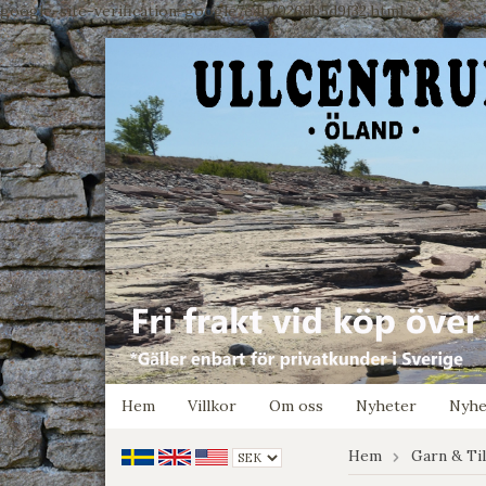
google-site-verification: google7e4b1026db5d9f32.html
Hem
Villkor
Om oss
Nyheter
Nyhe
Hem
Garn & Ti