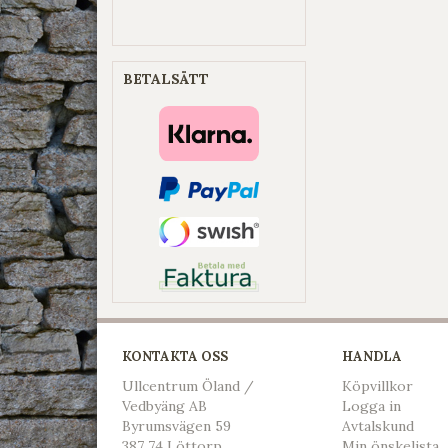
BETALSÄTT
KONTAKTA OSS
HANDLA
Ullcentrum Öland /
Köpvillkor
Vedbyäng AB
L
ogga in
Byrumsvägen 59
Avtalskund
387 74 Löttorp
Min önskelista