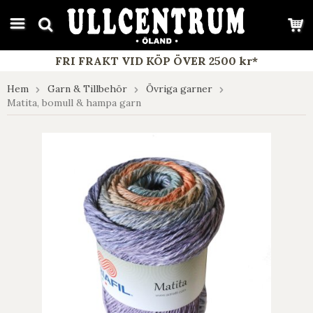
google-site-verification: google7e4b1026db5d9f32.html
FRI FRAKT VID KÖP ÖVER 2500 kr*
Hem
Garn & Tillbehör
Övriga garner
Matita, bomull & hampa garn