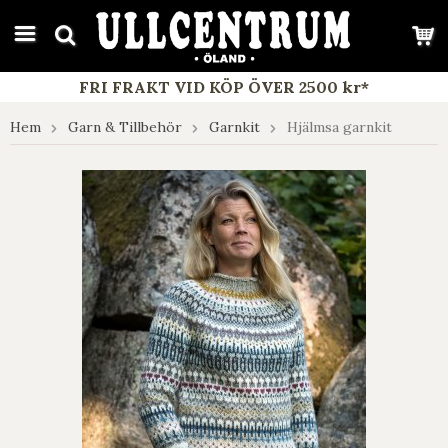
google-site-verification: google7e4b1026db5d9f32.html
FRI FRAKT VID KÖP ÖVER 2500 kr*
Hem
Garn & Tillbehör
Garnkit
Hjälmsa garnkit