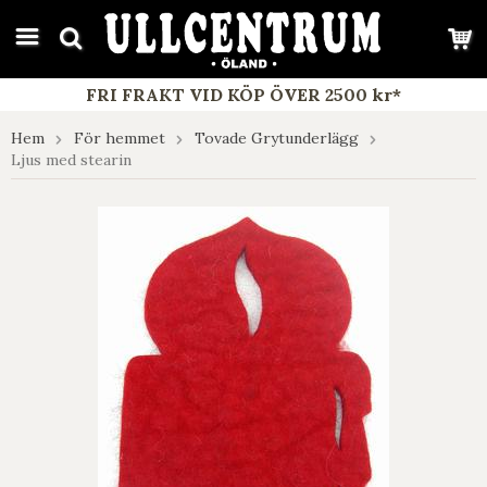
google-site-verification: google7e4b1026db5d9f32.html
FRI FRAKT VID KÖP ÖVER 2500 kr*
Hem
För hemmet
Tovade Grytunderlägg
Ljus med stearin