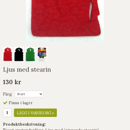
Ljus med stearin
130 kr
Färg
Finns i lager
LÄGG I VARUKORG »
Produktbeskrivning:
Tovat grytunderlägg, Ljus med ”rinnande stearin”.