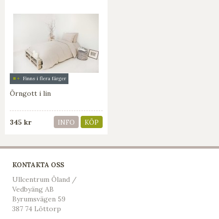
Finns i flera färger
Örngott i lin
345 kr
INFO
KÖP
KONTAKTA OSS
Ullcentrum Öland /
Vedbyäng AB
Byrumsvägen 59
387 74 Löttorp