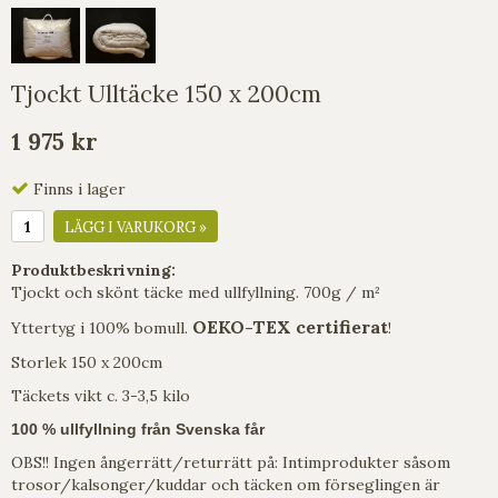
Tjockt Ulltäcke 150 x 200cm
1 975 kr
Finns i lager
LÄGG I VARUKORG »
Produktbeskrivning:
Tjockt och skönt täcke med ullfyllning.
700g / m²
OEKO-TEX certifierat
Yttertyg i 100% bomull.
!
Storlek 150 x 200cm
Täckets vikt c. 3-3,5 kilo
100 % ullfyllning från Svenska får
OBS!! Ingen ångerrätt/returrätt på: Intimprodukter såsom
trosor/kalsonger/kuddar och täcken om förseglingen är