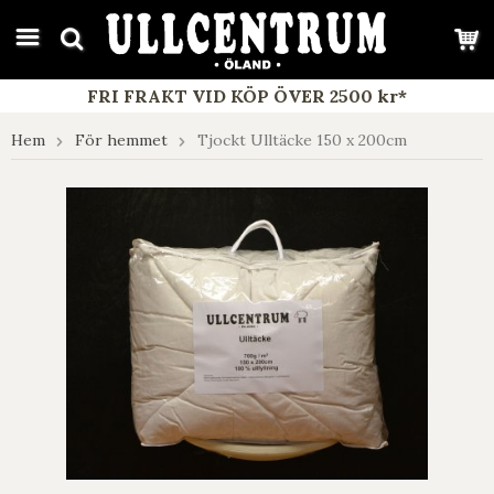
google-site-verification: google7e4b1026db5d9f32.html
FRI FRAKT VID KÖP ÖVER 2500 kr*
Hem
För hemmet
Tjockt Ulltäcke 150 x 200cm