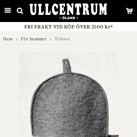
google-site-verification: google7e4b1026db5d9f32.html
FRI FRAKT VID KÖP ÖVER 2500 kr*
Hem
För hemmet
Tehuva