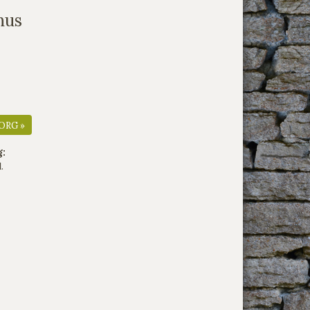
hus
ORG »
g:
.