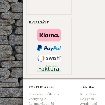
BETALSÄTT
KONTAKTA OSS
HANDLA
Ullcentrum Öland /
Köpvillkor
Vedbyäng AB
L
ogga in
Byrumsvägen 59
Avtalskund