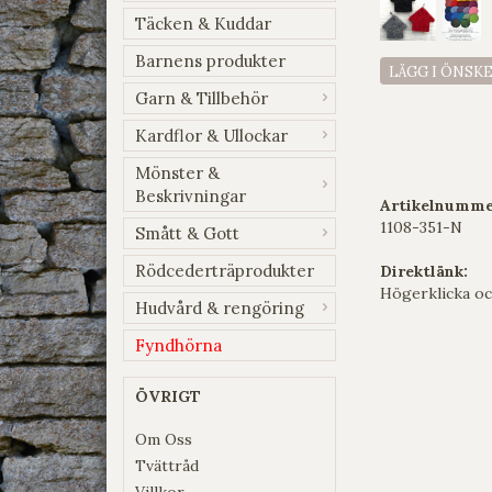
Täcken & Kuddar
Barnens produkter
LÄGG I ÖNSK
Garn & Tillbehör
Kardflor & Ullockar
Mönster &
Beskrivningar
Artikelnumme
1108-351-N
Smått & Gott
Rödcederträprodukter
Direktlänk:
Högerklicka oc
Hudvård & rengöring
Fyndhörna
ÖVRIGT
Om Oss
Tvättråd
Villkor