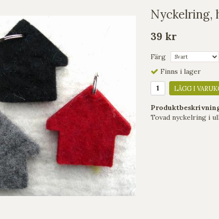
Nyckelring, 
39 kr
Färg
Finns i lager
LÄGG I VARUK
Produktbeskrivnin
Tovad nyckelring i ull