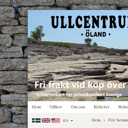
google-site-verification: google7e4b1026db5d9f32.html
Hem
Villkor
Om oss
Nyheter
Nyhe
Hem
För hemm